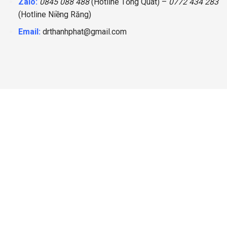
Zalo:
0845 088 488
(Hotline Tổng Quát) –
0772 434 283
(Hotline
Niềng Răng
)
Email:
drthanhphat@gmail.com