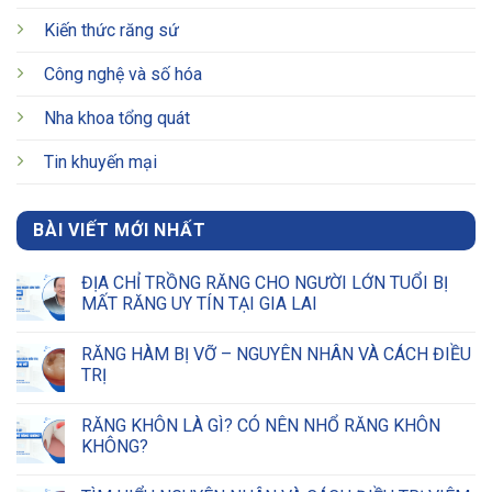
Kiến thức răng sứ
Công nghệ và số hóa
Nha khoa tổng quát
Tin khuyến mại
BÀI VIẾT MỚI NHẤT
ĐỊA CHỈ TRỒNG RĂNG CHO NGƯỜI LỚN TUỔI BỊ
MẤT RĂNG UY TÍN TẠI GIA LAI
RĂNG HÀM BỊ VỠ – NGUYÊN NHÂN VÀ CÁCH ĐIỀU
TRỊ
RĂNG KHÔN LÀ GÌ? CÓ NÊN NHỔ RĂNG KHÔN
KHÔNG?