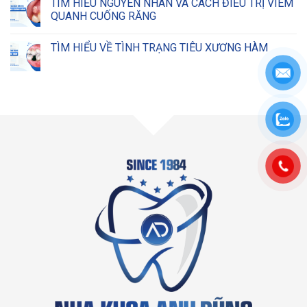
TÌM HIỂU NGUYÊN NHÂN VÀ CÁCH ĐIỀU TRỊ VIÊM
QUANH CUỐNG RĂNG
TÌM HIỂU VỀ TÌNH TRẠNG TIÊU XƯƠNG HÀM