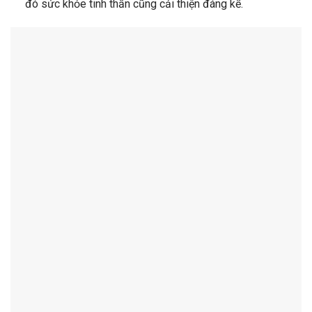
đó sức
khỏe
tinh thần cũng cải thiện đáng kể.