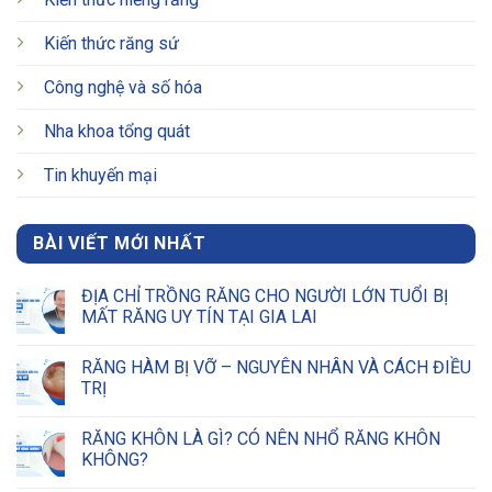
Kiến thức răng sứ
Công nghệ và số hóa
Nha khoa tổng quát
Tin khuyến mại
BÀI VIẾT MỚI NHẤT
ĐỊA CHỈ TRỒNG RĂNG CHO NGƯỜI LỚN TUỔI BỊ
MẤT RĂNG UY TÍN TẠI GIA LAI
RĂNG HÀM BỊ VỠ – NGUYÊN NHÂN VÀ CÁCH ĐIỀU
TRỊ
RĂNG KHÔN LÀ GÌ? CÓ NÊN NHỔ RĂNG KHÔN
KHÔNG?